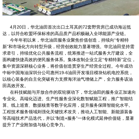
4月20日，华北油田首次出口土耳其的72套野营房已成功海运抵
达，以符合欧盟环保标准的高品质产品积极融入全球能源产业链。
今年年初以来，华北油田服务业聚焦价值创造，持续向“专精特
新”和市场化方向转型升级，经营创效能力显著增强。华北油田坚持需
求牵引，持续优化公共服务流程，统筹推进一站式服务大厅建设，全
面构建快捷高效的便民服务体系。集体改制企业立足“专精特新”定位，
集中资源深耕核心业务，将价值创造贯穿生产经营全过程。今年成功
中标中国海油深圳分公司惠州19-6油田开发项目模块钻机电控系统，
以核心装备的自主化突破有力支撑海洋油气增储上产，全力服务该油
田高效开发。
在科技赋能与开放合作的双轮驱动下，华北油田的服务业正加速向
专业化、高端化迈进。生产性服务业深化数智赋能工程，推广智能结
算、线上巡查、数据核查等数字化应用，提升服务保障智能化水平。
工程技术服务领域则强化关键技术攻关，推动人工智能、新能源装备
等高端技术产品迭代，并以“制造+服务”一体化模式延伸价值链，显著
提升了产业附加值与核心竞争力。