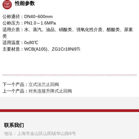
性能参数
公称通径：DN40~600mm
公称压力：PN1.0～1.6MPa
适用介质：水、蒸汽、油品、硝酸类、强氧化性介质、醋酸类、尿素
类
适用温度：0≤80℃
主要材质：WCB(A105)、ZG1Cr18Ni9Ti
下一个产品：
立式法兰止回阀
上一个产品：
对夹连接升降式止回阀
联系我们
地址：上海市金山区山阳镇华山路8号