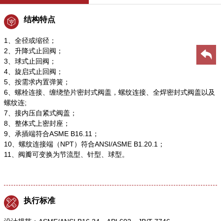
结构特点
1、全径或缩径；
2、升降式止回阀；
3、球式止回阀；
4、旋启式止回阀；
5、按需求内置弹簧；
6、螺栓连接、缠绕垫片密封式阀盖，螺纹连接、全焊密封式阀盖以及
螺纹连;
7、接内压自紧式阀盖；
8、整体式上密封座；
9、承插端符合ASME B16.11；
10、螺纹连接端（NPT）符合ANSI/ASME B1.20.1；
11、阀瓣可变换为节流型、针型、球型。
执行标准